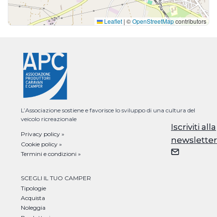
Leaflet
|
©
OpenStreetMap
contributors
L’Associazione sostiene e favorisce lo sviluppo di una cultura del
veicolo ricreazionale
Iscriviti alla
Iscriviti alla
Privacy policy »
newsletter
newsletter
Cookie policy »
Termini e condizioni »
SCEGLI IL TUO CAMPER
Tipologie
Acquista
Noleggia