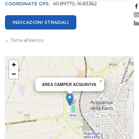
40.89770, 16.83362
COORDINATE GPS:
INDICAZIONI STRADALI
← Torna all'elenco
+
−
×
AREA CAMPER ACQUAVIVA