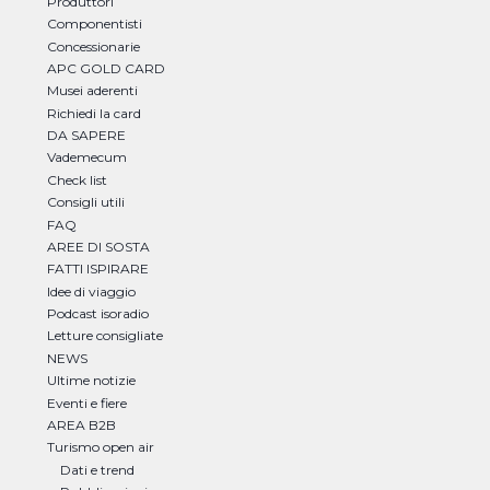
Produttori
Componentisti
Concessionarie
APC GOLD CARD
Musei aderenti
Richiedi la card
DA SAPERE
Vademecum
Check list
Consigli utili
FAQ
AREE DI SOSTA
FATTI ISPIRARE
Idee di viaggio
Podcast isoradio
Letture consigliate
NEWS
Ultime notizie
Eventi e fiere
AREA B2B
Turismo open air
Dati e trend