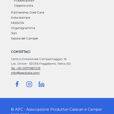
Pubblicazioni
Opportunità
Partnership Gold Card
Area stampa
MISSION
Organigramma
Soci
Salone del Camper
CONTATTACI
Centro Direzionale Campomaggio, 16
Loc. Drove - 53036 Poggibonsi, Siena (SI)
Tel. +39 0577987013
info@apcitalia.com
© APC - Associazione Produttori Caravan e Camper