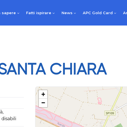
 sapere
Fatti ispirare
News
APC Gold Card
A
SANTA CHIARA
+
−
à,
disabili