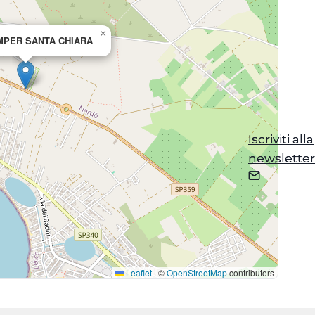
×
MPER SANTA CHIARA
Iscriviti alla
Iscriviti alla
newsletter
newsletter
Leaflet
|
©
OpenStreetMap
contributors