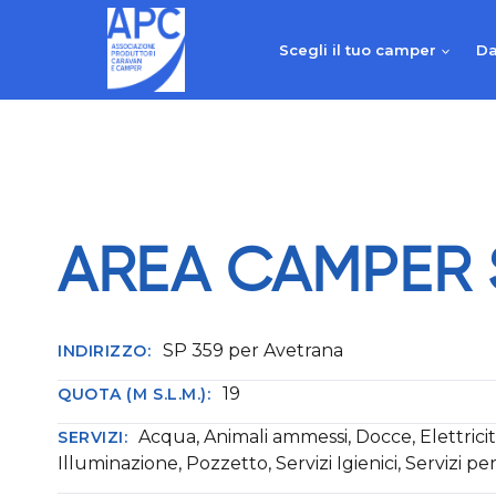
Salta
al
Scegli il tuo camper
Da
contenuto
AREA CAMPER 
SP 359 per Avetrana
INDIRIZZO:
19
QUOTA (M S.L.M.):
Acqua, Animali ammessi, Docce, Elettricit
SERVIZI:
Illuminazione, Pozzetto, Servizi Igienici, Servizi per 