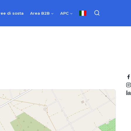
ree di sosta
Area B2B
APC