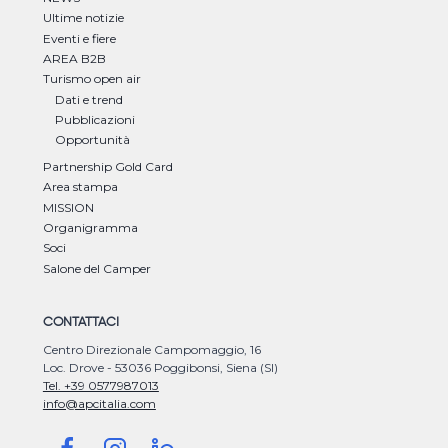
Ultime notizie
Eventi e fiere
AREA B2B
Turismo open air
Dati e trend
Pubblicazioni
Opportunità
Partnership Gold Card
Area stampa
MISSION
Organigramma
Soci
Salone del Camper
CONTATTACI
Centro Direzionale Campomaggio, 16
Loc. Drove - 53036 Poggibonsi, Siena (SI)
Tel. +39 0577987013
info@apcitalia.com