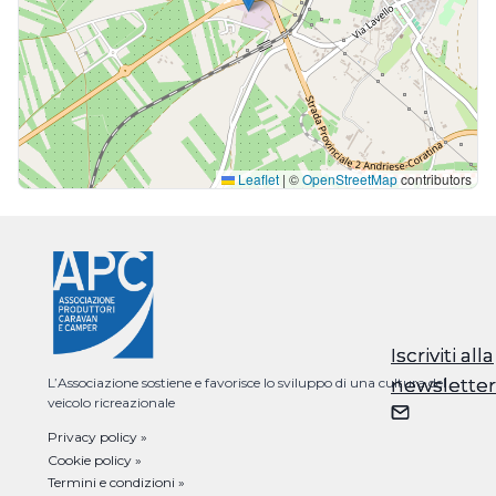
Leaflet
|
©
OpenStreetMap
contributors
Iscriviti alla
Iscriviti alla
newsletter
newsletter
L’Associazione sostiene e favorisce lo sviluppo di una cultura del
veicolo ricreazionale
Privacy policy »
Cookie policy »
Termini e condizioni »