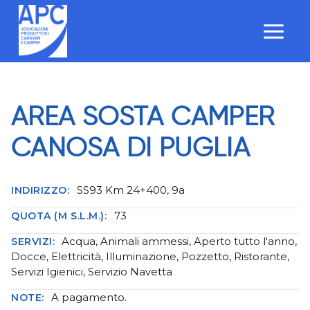
Salta
al
contenuto
AREA SOSTA CAMPER
CANOSA DI PUGLIA
SS93 Km 24+400, 9a
INDIRIZZO:
73
QUOTA (M S.L.M.):
Acqua, Animali ammessi, Aperto tutto l'anno,
SERVIZI:
Docce, Elettricità, Illuminazione, Pozzetto, Ristorante,
Servizi Igienici, Servizio Navetta
A pagamento.
NOTE: