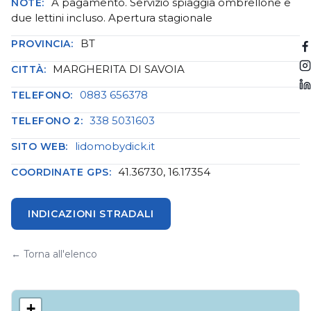
A pagamento. Servizio spiaggia ombrellone e
NOTE:
due lettini incluso. Apertura stagionale
BT
PROVINCIA:
MARGHERITA DI SAVOIA
CITTÀ:
0883 656378
TELEFONO:
338 5031603
TELEFONO 2:
lidomobydick.it
SITO WEB:
41.36730, 16.17354
COORDINATE GPS:
INDICAZIONI STRADALI
← Torna all'elenco
+