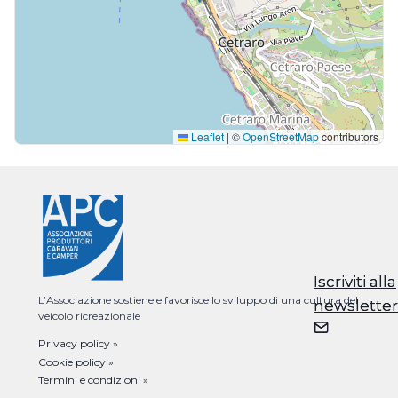
Leaflet
|
©
OpenStreetMap
contributors
Iscriviti alla
Iscriviti alla
L’Associazione sostiene e favorisce lo sviluppo di una cultura del
newsletter
newsletter
veicolo ricreazionale
Privacy policy »
Cookie policy »
Termini e condizioni »