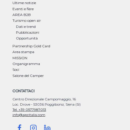
Ultime notizie
Eventi e fiere
AREA B2B
Turismo open air
Dati e trend
Pubblicazioni
Opportunità
Partnership Gold Card
Area stampa
MISSION
Organigramma
Soci
Salone del Camper
CONTATTACI
Centro Direzionale Campomaggio, 16
Loc. Drove - 53036 Poggibonsi, Siena (SI)
Tel. +39 0577987013
info@apcitalia.com