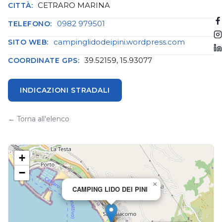
CETRARO MARINA
CITTÀ:
0982 979501
TELEFONO:
campinglidodeipini.wordpress.com
SITO WEB:
39.52159, 15.93077
COORDINATE GPS:
INDICAZIONI STRADALI
← Torna all'elenco
+
−
×
CAMPING LIDO DEI PINI