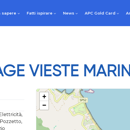
 sapere
Fatti ispirare
News
APC Gold Card
A
AGE VIESTE MARI
+
−
ettricità,
 Pozzetto,
zio