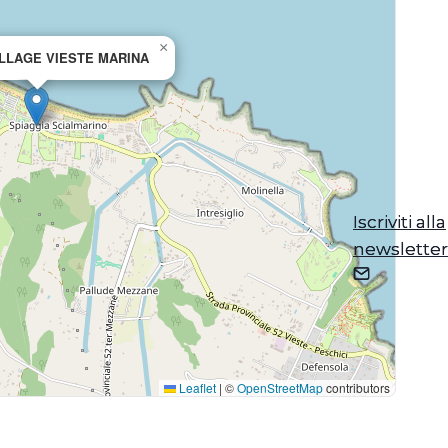
×
LLAGE VIESTE MARINA
Iscriviti alla
Iscriviti alla
newsletter
newsletter
Leaflet
|
©
OpenStreetMap
contributors