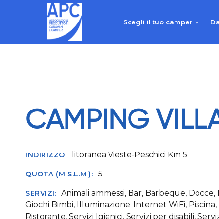
Salta
al
Scegli il tuo camper
Da
contenuto
CAMPING VILL
litoranea Vieste-Peschici Km 5
INDIRIZZO:
5
QUOTA (M S.L.M.):
Animali ammessi, Bar, Barbeque, Docce, El
SERVIZI:
Giochi Bimbi, Illuminazione, Internet WiFi, Piscina,
Ristorante, Servizi Igienici, Servizi per disabili, Servi