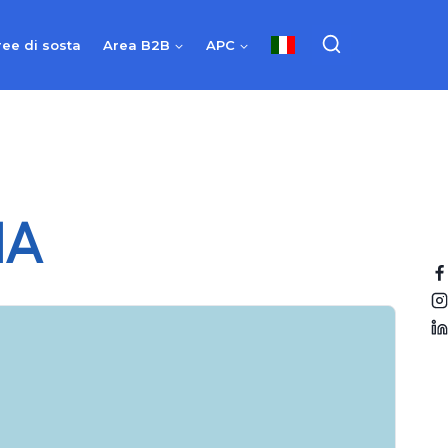
ree di sosta
Area B2B
APC
NA