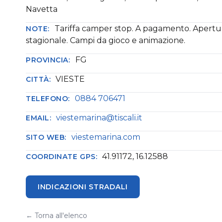
Navetta
Tariffa camper stop. A pagamento. Apertu
NOTE:
stagionale. Campi da gioco e animazione.
FG
PROVINCIA:
VIESTE
CITTÀ:
0884 706471
TELEFONO:
viestemarina@tiscali.it
EMAIL:
viestemarina.com
SITO WEB:
41.91172, 16.12588
COORDINATE GPS:
INDICAZIONI STRADALI
← Torna all'elenco