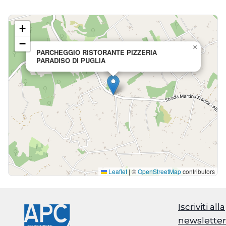
+
−
×
PARCHEGGIO RISTORANTE PIZZERIA
PARADISO DI PUGLIA
Leaflet
|
©
OpenStreetMap
contributors
Iscriviti alla
Iscriviti alla
newsletter
newsletter