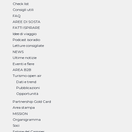
Check list
Consigli utili
FAQ
AREE DI SOSTA
FATTI ISPIRARE
Idee di viaggio
Podcast isoradio
Letture consigliate
NEWS
Ultime notizie
Eventi e fiere
AREA B2B
Turismo open air
Dati e trend
Pubblicazioni
Opportunità
Partnership Gold Card
Area stampa
MISSION
Organigramma
Soci
Salone del Camper