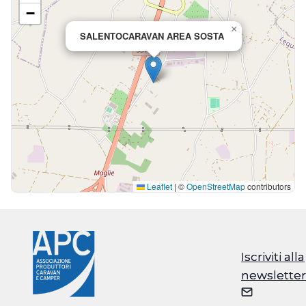
−
×
SALENTOCARAVAN AREA SOSTA
Leaflet
|
©
OpenStreetMap
contributors
Iscriviti alla
Iscriviti alla
newsletter
newsletter