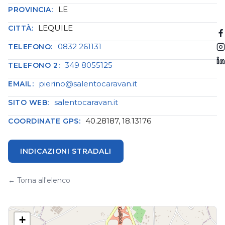
LE
PROVINCIA:
LEQUILE
CITTÀ:
0832 261131
TELEFONO:
349 8055125
TELEFONO 2:
pierino@salentocaravan.it
EMAIL:
salentocaravan.it
SITO WEB:
40.28187, 18.13176
COORDINATE GPS:
INDICAZIONI STRADALI
← Torna all'elenco
+