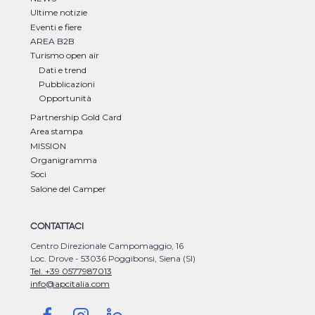
Ultime notizie
Eventi e fiere
AREA B2B
Turismo open air
Dati e trend
Pubblicazioni
Opportunità
Partnership Gold Card
Area stampa
MISSION
Organigramma
Soci
Salone del Camper
CONTATTACI
Centro Direzionale Campomaggio, 16
Loc. Drove - 53036 Poggibonsi, Siena (SI)
Tel. +39 0577987013
info@apcitalia.com