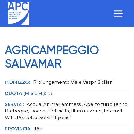
Salta
al
contenuto
AGRICAMPEGGIO
SALVAMAR
Prolungamento Viale Vespri Siciliani
INDIRIZZO:
3
QUOTA (M S.L.M.):
Acqua, Animali ammessi, Aperto tutto l'anno,
SERVIZI:
Barbeque, Docce, Elettricità, Illuminazione, Internet
WiFi, Pozzetto, Servizi Igienici
RG
PROVINCIA: