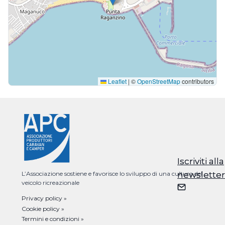
Leaflet
|
©
OpenStreetMap
contributors
Iscriviti alla
Iscriviti alla
newsletter
newsletter
L’Associazione sostiene e favorisce lo sviluppo di una cultura del
veicolo ricreazionale
Privacy policy »
Cookie policy »
Termini e condizioni »