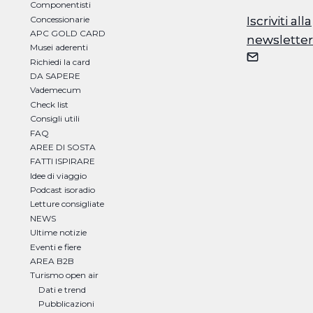
Componentisti
Concessionarie
Iscriviti alla
Iscriviti alla
APC GOLD CARD
newsletter
newsletter
Musei aderenti
Richiedi la card
DA SAPERE
Vademecum
Check list
Consigli utili
FAQ
AREE DI SOSTA
FATTI ISPIRARE
Idee di viaggio
Podcast isoradio
Letture consigliate
NEWS
Ultime notizie
Eventi e fiere
AREA B2B
Turismo open air
Dati e trend
Pubblicazioni