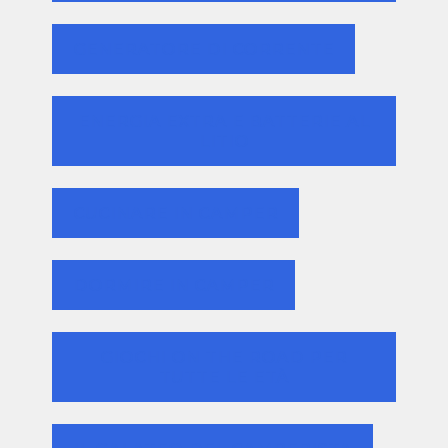
GENERATORE DI CORRENTE
ENERGIA EXTRA E BATTERIE AL
LITIO
CUCINARE IN CAMPER
DORMIRE IN CAMPER
GIOCHI ON THE ROAD PER
TUTTE LE ETÀ