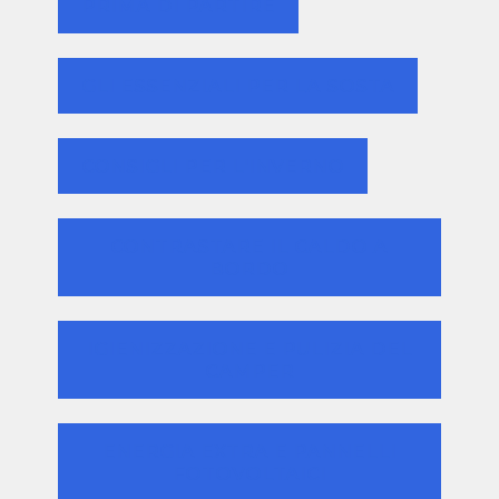
PRIMA DI PARTIRE
GLI ESSENZIALI PER LA SOSTA
CONSIGLI PER L'INVERNO
CONTRASTARE IL CALDO A
BORDO
IGIENIZZAZIONE E PULIZIA DEL
CAMPER
ENERGIA EXTRA E PANNELLI
FOTOVOLTAICI