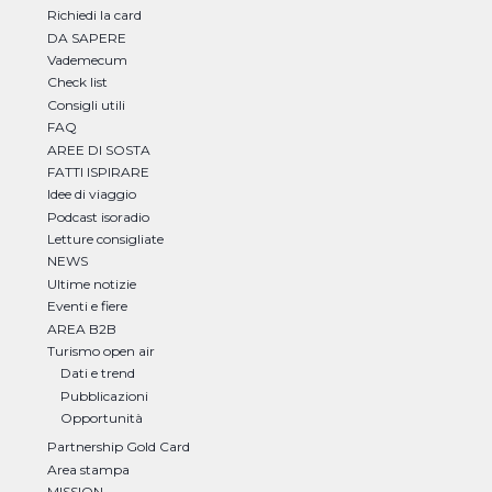
Richiedi la card
DA SAPERE
Vademecum
Check list
Consigli utili
FAQ
AREE DI SOSTA
FATTI ISPIRARE
Idee di viaggio
Podcast isoradio
Letture consigliate
NEWS
Ultime notizie
Eventi e fiere
AREA B2B
Turismo open air
Dati e trend
Pubblicazioni
Opportunità
Partnership Gold Card
Area stampa
MISSION