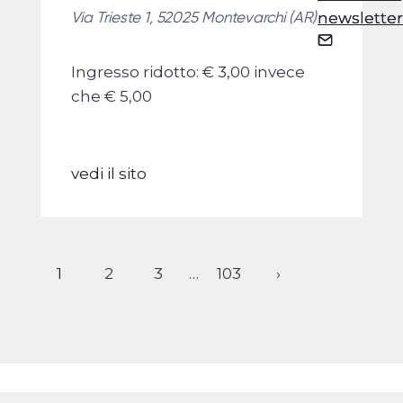
Via Trieste 1, 52025 Montevarchi (AR)
newsletter
newsletter
Ingresso ridotto: € 3,00 invece
che € 5,00
vedi il sito
1
2
3
…
103
›