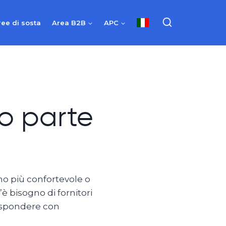
ree di sosta
Area B2B
APC
o parte
rno più confortevole o
è bisogno di fornitori
rispondere con