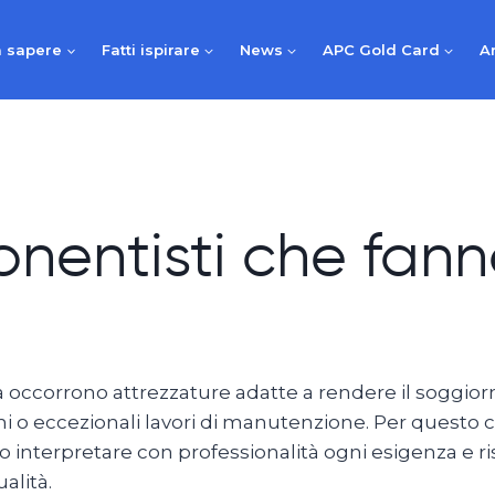
 sapere
Fatti ispirare
News
APC Gold Card
A
nentisti che fann
tà occorrono attrezzature adatte a rendere il soggio
i o eccezionali lavori di manutenzione. Per questo c’
no interpretare con professionalità ogni esigenza e 
alità.