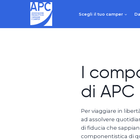
Salta
al
Scegli il tuo camper
Da
contenuto
I compo
di APC
Per viaggiare in liber
ad assolvere quotidian
di fiducia che sappia
componentistica di qu