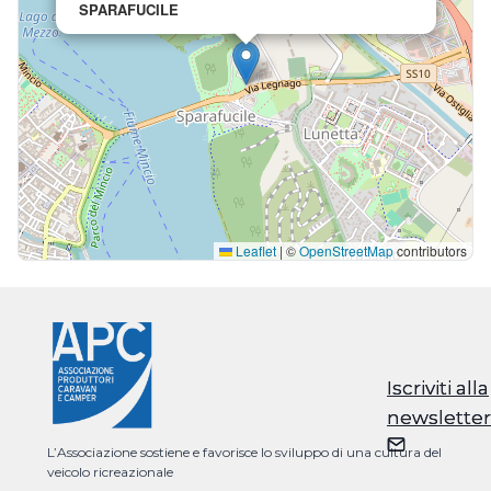
SPARAFUCILE
Leaflet
|
©
OpenStreetMap
contributors
Iscriviti alla
Iscriviti alla
newsletter
newsletter
L’Associazione sostiene e favorisce lo sviluppo di una cultura del
veicolo ricreazionale