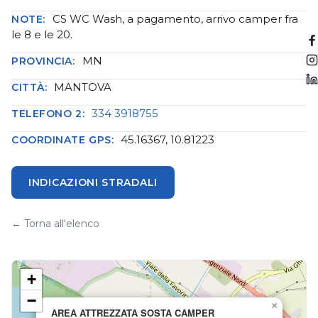
CS WC Wash, a pagamento, arrivo camper fra
NOTE:
le 8 e le 20.
MN
PROVINCIA:
MANTOVA
CITTÀ:
334 3918755
TELEFONO 2:
45.16367, 10.81223
COORDINATE GPS:
INDICAZIONI STRADALI
← Torna all'elenco
+
−
×
AREA ATTREZZATA SOSTA CAMPER