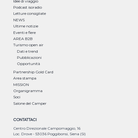
Idee di viaggio
Podcast isoradio
Letture consigliate
NEWS
Ultime notizie
Eventi e fiere
AREA B2B
Turismo open air
Dati e trend
Pubblicazioni
Opportunità
Partnership Gold Card
Area stampa
MISSION
Organigramma
Soci
Salone del Camper
CONTATTACI
Centro Direzionale Campomaggio, 16
Loc. Drove - 53036 Poggibonsi, Siena (SI)