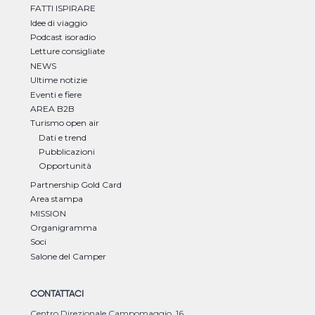
FATTI ISPIRARE
Idee di viaggio
Podcast isoradio
Letture consigliate
NEWS
Ultime notizie
Eventi e fiere
AREA B2B
Turismo open air
Dati e trend
Pubblicazioni
Opportunità
Partnership Gold Card
Area stampa
MISSION
Organigramma
Soci
Salone del Camper
CONTATTACI
Centro Direzionale Campomaggio, 16