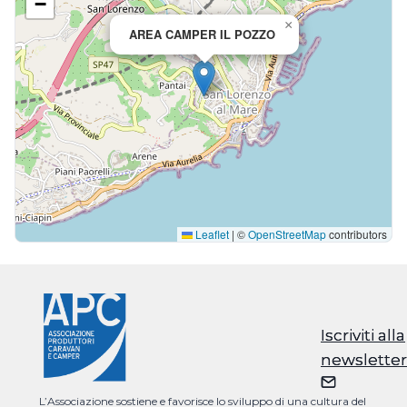
−
×
AREA CAMPER IL POZZO
Leaflet
|
©
OpenStreetMap
contributors
Iscriviti alla
Iscriviti alla
newsletter
newsletter
L’Associazione sostiene e favorisce lo sviluppo di una cultura del