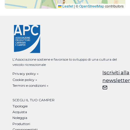
Leaflet
|
©
OpenStreetMap
contributors
L’Associazione sostiene e favorisce lo sviluppo di una cultura del
veicolo ricreazionale
Iscriviti alla
Iscriviti alla
Privacy policy »
Cookie policy »
newsletter
newsletter
Termini e condizioni »
SCEGLI IL TUO CAMPER
Tipologie
Acquista
Noleggia
Produttori
Componentisti