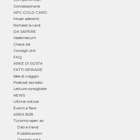
Concessionarie
APC GOLD CARD
Musei aderenti
Richiedi la card
DA SAPERE
Vademecum
Check list
Consigli utili
FAQ
AREE DI SOSTA
FATTI ISPIRARE
Idee di viaggio
Podcast isoradio
Letture consigliate
NEWS
Ultime notizie
Eventi e fiere
AREA B2B
Turismo open air
Dati e trend
Pubblicazioni
Opportunità