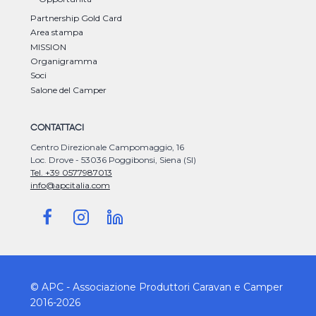
Partnership Gold Card
Area stampa
MISSION
Organigramma
Soci
Salone del Camper
CONTATTACI
Centro Direzionale Campomaggio, 16
Loc. Drove - 53036 Poggibonsi, Siena (SI)
Tel. +39 0577987013
info@apcitalia.com
© APC - Associazione Produttori Caravan e Camper
2016-2026