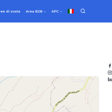
ree di sosta
Area B2B
APC