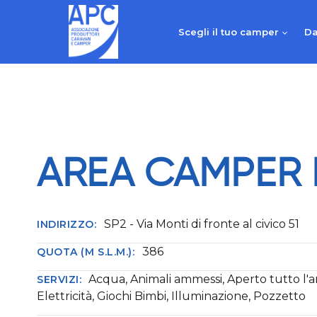
Salta
al
Scegli il tuo camper
Da
contenuto
AREA CAMPER
SP2 - Via Monti di fronte al civico 51
INDIRIZZO:
386
QUOTA (M S.L.M.):
Acqua, Animali ammessi, Aperto tutto l'
SERVIZI:
Elettricità, Giochi Bimbi, Illuminazione, Pozzetto