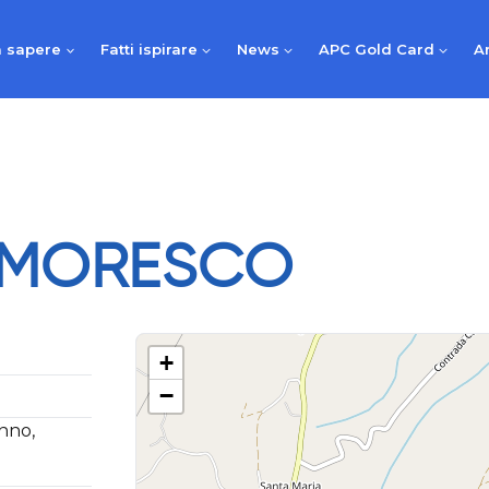
 sapere
Fatti ispirare
News
APC Gold Card
A
 MORESCO
+
−
anno,