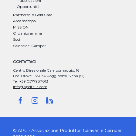
Pubblicazioni
Opportunità
Partnership Gold Card
Area stampa
MISSION
Organigramma
Soci
Salone del Camper
CONTATTACI
Centro Direzionale Campomaggio, 16
Loc. Drove - 53036 Poggibonsi, Siena (SI)
Tel. +39 0577987013
info@apcitalia.com
© APC - Associazione Produttori Caravan e Camper