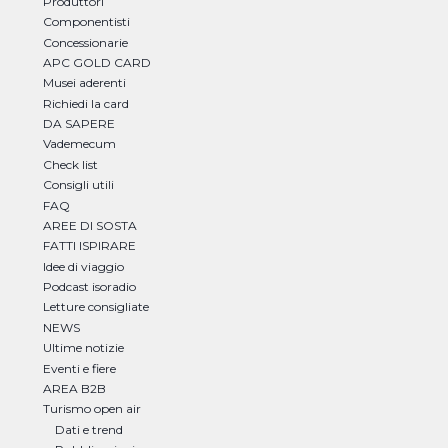
Produttori
Componentisti
Concessionarie
APC GOLD CARD
Musei aderenti
Richiedi la card
DA SAPERE
Vademecum
Check list
Consigli utili
FAQ
AREE DI SOSTA
FATTI ISPIRARE
Idee di viaggio
Podcast isoradio
Letture consigliate
NEWS
Ultime notizie
Eventi e fiere
AREA B2B
Turismo open air
Dati e trend