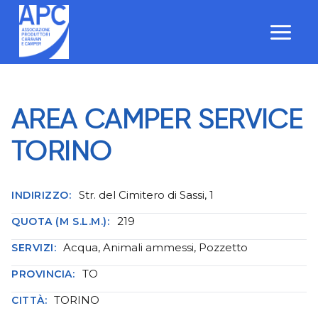
Salta
al
contenuto
AREA CAMPER SERVICE
TORINO
Str. del Cimitero di Sassi, 1
INDIRIZZO:
219
QUOTA (M S.L.M.):
Acqua, Animali ammessi, Pozzetto
SERVIZI:
TO
PROVINCIA:
TORINO
CITTÀ: