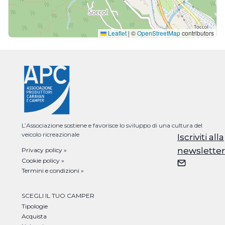
Leaflet
|
©
OpenStreetMap
contributors
L’Associazione sostiene e favorisce lo sviluppo di una cultura del
veicolo ricreazionale
Iscriviti alla
Iscriviti alla
newsletter
newsletter
Privacy policy »
Cookie policy »
Termini e condizioni »
SCEGLI IL TUO CAMPER
Tipologie
Acquista