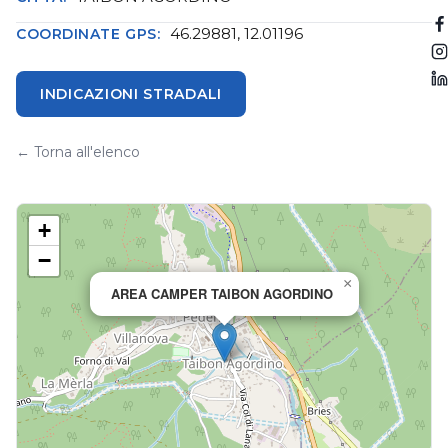
46.29881, 12.01196
COORDINATE GPS:
INDICAZIONI STRADALI
← Torna all'elenco
+
−
×
AREA CAMPER TAIBON AGORDINO