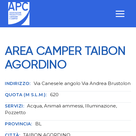
Salta
al
contenuto
AREA CAMPER TAIBON
AGORDINO
Via Canesele angolo Via Andrea Brustolon
INDIRIZZO:
620
QUOTA (M S.L.M.):
Acqua, Animali ammessi, Illuminazione,
SERVIZI:
Pozzetto
BL
PROVINCIA:
TAIBON AGORDINO
CITTÀ: