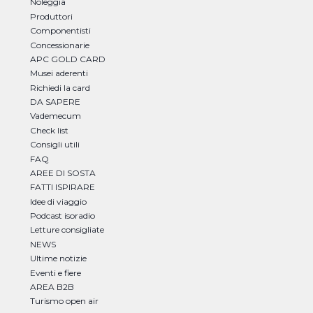
Noleggia
Produttori
Componentisti
Concessionarie
APC GOLD CARD
Musei aderenti
Richiedi la card
DA SAPERE
Vademecum
Check list
Consigli utili
FAQ
AREE DI SOSTA
FATTI ISPIRARE
Idee di viaggio
Podcast isoradio
Letture consigliate
NEWS
Ultime notizie
Eventi e fiere
AREA B2B
Turismo open air