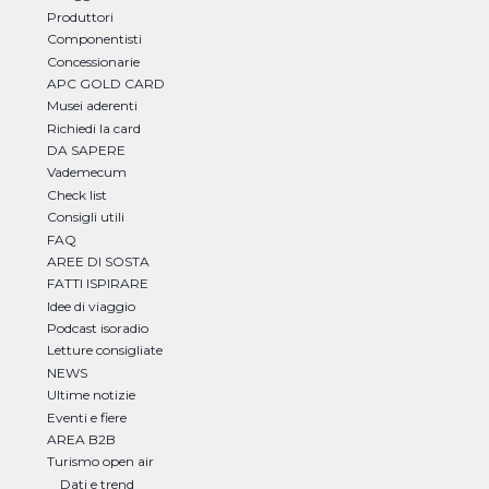
Produttori
Componentisti
Concessionarie
APC GOLD CARD
Musei aderenti
Richiedi la card
DA SAPERE
Vademecum
Check list
Consigli utili
FAQ
AREE DI SOSTA
FATTI ISPIRARE
Idee di viaggio
Podcast isoradio
Letture consigliate
NEWS
Ultime notizie
Eventi e fiere
AREA B2B
Turismo open air
Dati e trend