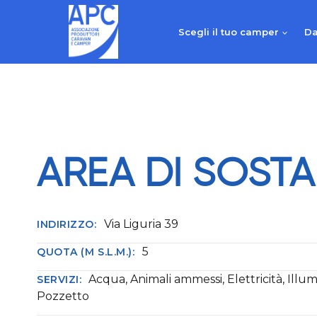
Salta
al
Scegli il tuo camper
Da
contenuto
AREA DI SOST
Via Liguria 39
INDIRIZZO:
5
QUOTA (M S.L.M.):
Acqua, Animali ammessi, Elettricità, Illu
SERVIZI:
Pozzetto