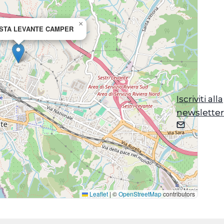
×
OSTA LEVANTE CAMPER
Iscriviti alla
Iscriviti alla
newsletter
newsletter
Leaflet
|
©
OpenStreetMap
contributors