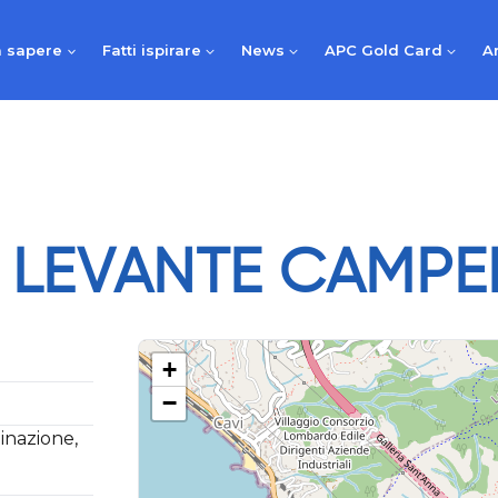
 sapere
Fatti ispirare
News
APC Gold Card
A
A LEVANTE CAMPE
+
−
minazione,