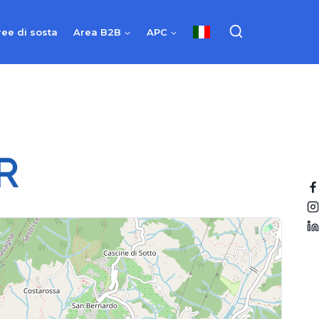
ree di sosta
Area B2B
APC
R