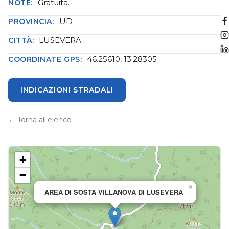
Gratuita.
NOTE:
UD
PROVINCIA:
LUSEVERA
CITTÀ:
46.25610, 13.28305
COORDINATE GPS:
INDICAZIONI STRADALI
← Torna all'elenco
+
−
×
AREA DI SOSTA VILLANOVA DI LUSEVERA