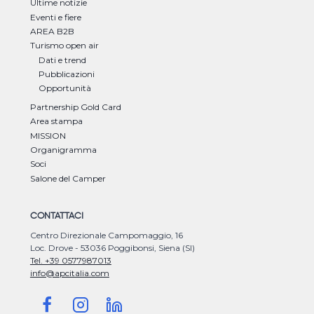
Ultime notizie
Eventi e fiere
AREA B2B
Turismo open air
Dati e trend
Pubblicazioni
Opportunità
Partnership Gold Card
Area stampa
MISSION
Organigramma
Soci
Salone del Camper
CONTATTACI
Centro Direzionale Campomaggio, 16
Loc. Drove - 53036 Poggibonsi, Siena (SI)
Tel. +39 0577987013
info@apcitalia.com