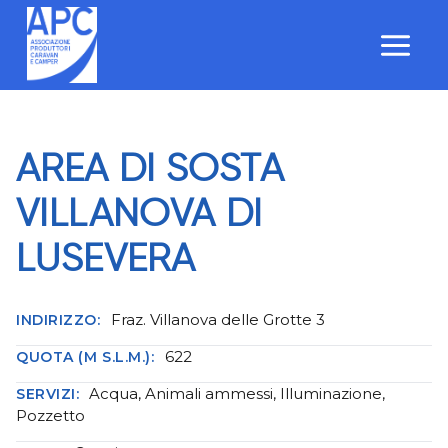
Salta
al
contenuto
AREA DI SOSTA
VILLANOVA DI
LUSEVERA
Fraz. Villanova delle Grotte 3
INDIRIZZO:
622
QUOTA (M S.L.M.):
Acqua, Animali ammessi, Illuminazione,
SERVIZI:
Pozzetto