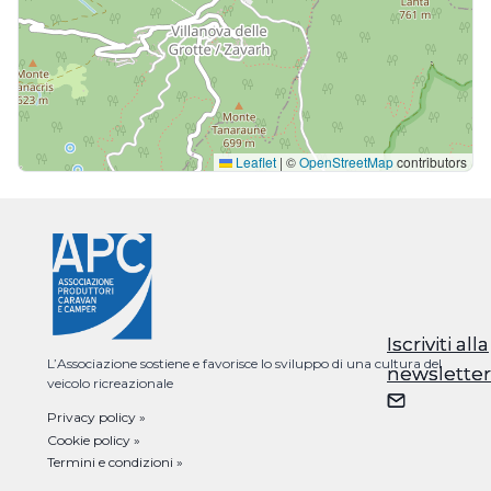
Leaflet
|
©
OpenStreetMap
contributors
Iscriviti alla
Iscriviti alla
L’Associazione sostiene e favorisce lo sviluppo di una cultura del
newsletter
newsletter
veicolo ricreazionale
Privacy policy »
Cookie policy »
Termini e condizioni »