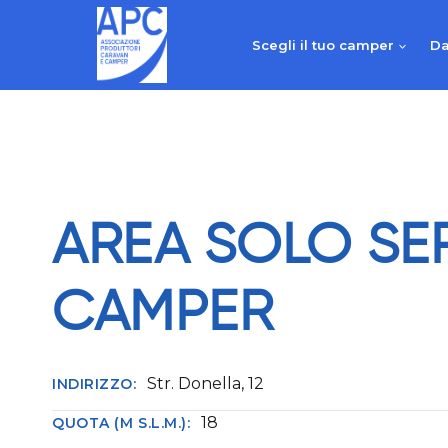
Salta
al
Scegli il tuo camper
Da
contenuto
AREA SOLO SE
CAMPER
Str. Donella, 12
INDIRIZZO:
18
QUOTA (M S.L.M.):