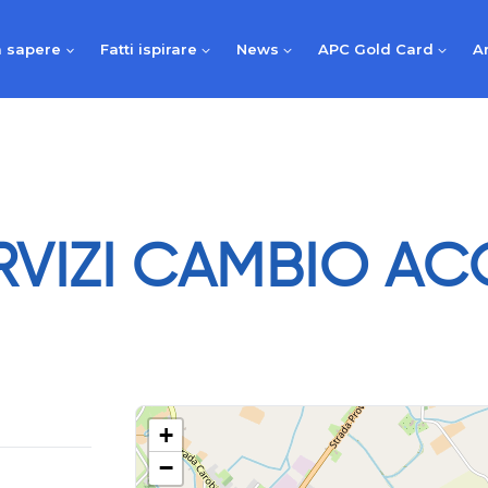
 sapere
Fatti ispirare
News
APC Gold Card
A
RVIZI CAMBIO AC
+
−