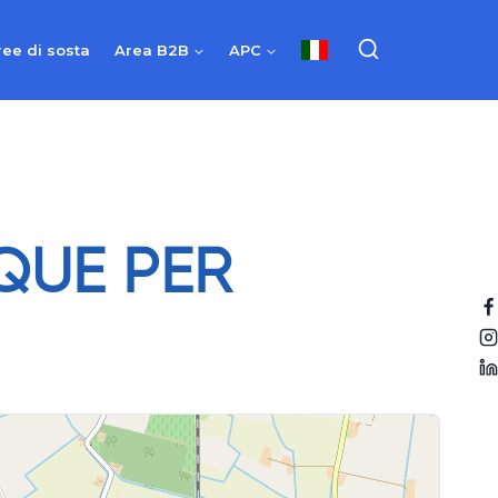
ree di sosta
Area B2B
APC
QUE PER