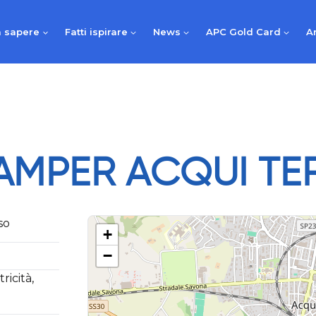
 sapere
Fatti ispirare
News
APC Gold Card
A
AMPER ACQUI TE
so
+
−
ricità,