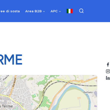
ree di sosta
Area B2B
APC
RME