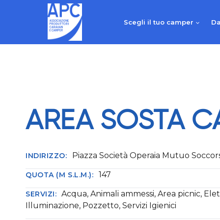
Salta
al
Scegli il tuo camper
Da
contenuto
AREA SOSTA C
Piazza Società Operaia Mutuo Soccor
INDIRIZZO:
147
QUOTA (M S.L.M.):
Acqua, Animali ammessi, Area picnic, Elett
SERVIZI:
Illuminazione, Pozzetto, Servizi Igienici