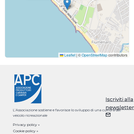
Leaflet
|
©
OpenStreetMap
contributors
Iscriviti alla
Iscriviti alla
newsletter
newsletter
L’Associazione sostiene e favorisce lo sviluppo di una cultura del
veicolo ricreazionale
Privacy policy »
Cookie policy »