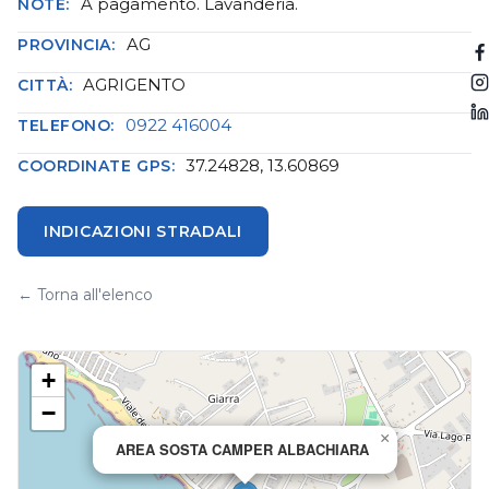
A pagamento. Lavanderia.
NOTE:
AG
PROVINCIA:
AGRIGENTO
CITTÀ:
0922 416004
TELEFONO:
37.24828, 13.60869
COORDINATE GPS:
INDICAZIONI STRADALI
← Torna all'elenco
+
−
×
AREA SOSTA CAMPER ALBACHIARA