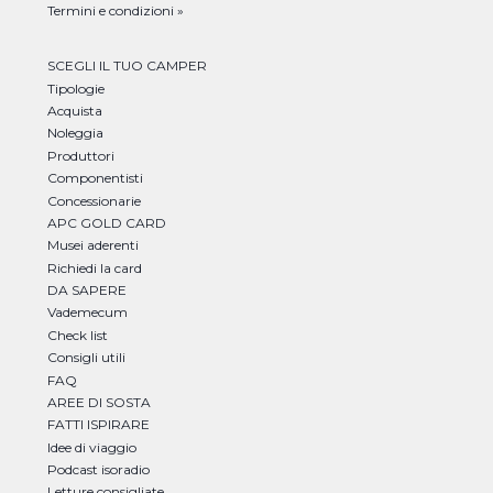
Termini e condizioni »
SCEGLI IL TUO CAMPER
Tipologie
Acquista
Noleggia
Produttori
Componentisti
Concessionarie
APC GOLD CARD
Musei aderenti
Richiedi la card
DA SAPERE
Vademecum
Check list
Consigli utili
FAQ
AREE DI SOSTA
FATTI ISPIRARE
Idee di viaggio
Podcast isoradio
Letture consigliate