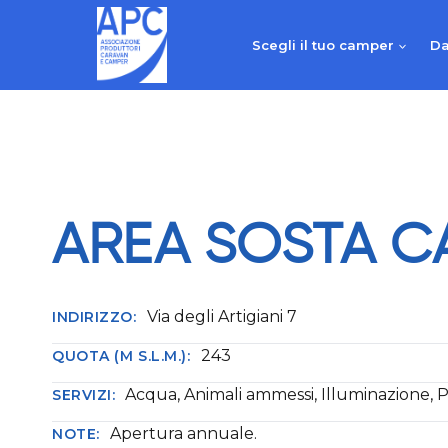
Salta
al
Scegli il tuo camper
Da
contenuto
AREA SOSTA C
Via degli Artigiani 7
INDIRIZZO:
243
QUOTA (M S.L.M.):
Acqua, Animali ammessi, Illuminazione, 
SERVIZI:
Apertura annuale.
NOTE: