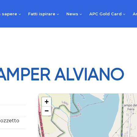
 sapere
Fatti ispirare
News
APC Gold Card
A
AMPER ALVIANO
+
−
Pozzetto