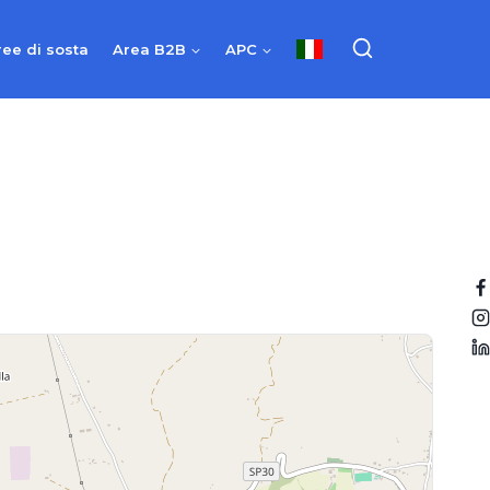
ree di sosta
Area B2B
APC