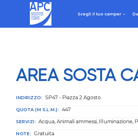
Salta
al
Scegli il tuo camper
Da
contenuto
AREA SOSTA C
SP47 - Piazza 2 Agosto.
INDIRIZZO:
447
QUOTA (M S.L.M.):
Acqua, Animali ammessi, Illuminazione, 
SERVIZI:
Gratuita
NOTE: