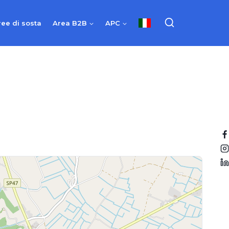
ree di sosta
Area B2B
APC