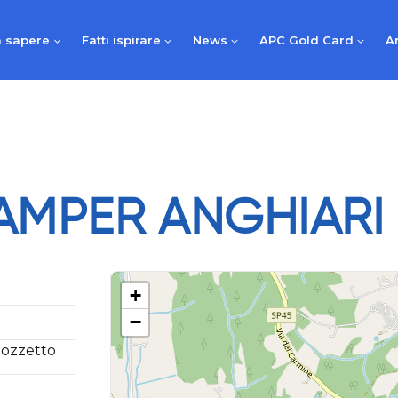
 sapere
Fatti ispirare
News
APC Gold Card
A
AMPER ANGHIARI
+
−
Pozzetto