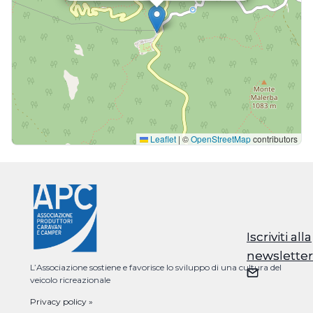
Leaflet
|
©
OpenStreetMap
contributors
Iscriviti alla
Iscriviti alla
newsletter
newsletter
L’Associazione sostiene e favorisce lo sviluppo di una cultura del
veicolo ricreazionale
Privacy policy »