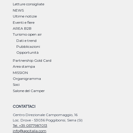
Letture consigliate
NEWS
Ultime notizie
Eventi e fiere
AREA B2B
Turismo open air
Dati e trend
Pubblicazioni
Opportunità
Partnership Gold Card
Area stampa
MISSION
Organigramma
Soci
Salone del Camper
CONTATTACI
Centro Direzionale Campomaggio, 16
Loc. Drove - 53036 Poggibonsi, Siena (SI)
Tel. +39 0577987013
info@apcitalia.com