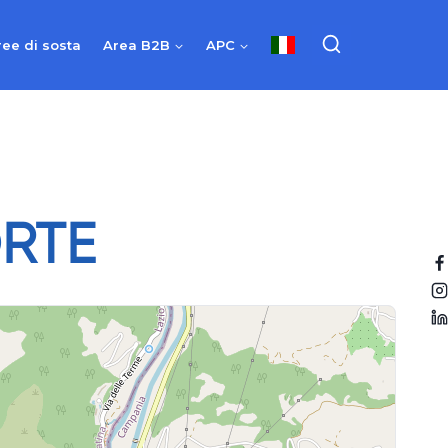
ree di sosta
Area B2B
APC
RTE