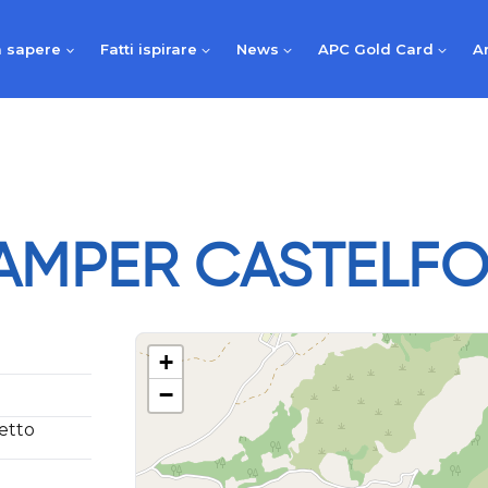
 sapere
Fatti ispirare
News
APC Gold Card
A
AMPER CASTELFO
+
−
zetto