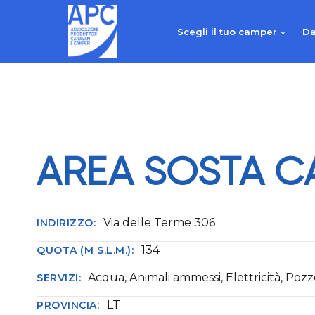
Salta
al
Scegli il tuo camper
Da
contenuto
AREA SOSTA C
Via delle Terme 306
INDIRIZZO:
134
QUOTA (M S.L.M.):
Acqua, Animali ammessi, Elettricità, Poz
SERVIZI:
LT
PROVINCIA: