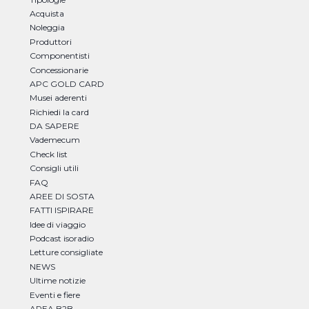
Acquista
Noleggia
Produttori
Componentisti
Concessionarie
APC GOLD CARD
Musei aderenti
Richiedi la card
DA SAPERE
Vademecum
Check list
Consigli utili
FAQ
AREE DI SOSTA
FATTI ISPIRARE
Idee di viaggio
Podcast isoradio
Letture consigliate
NEWS
Ultime notizie
Eventi e fiere
AREA B2B