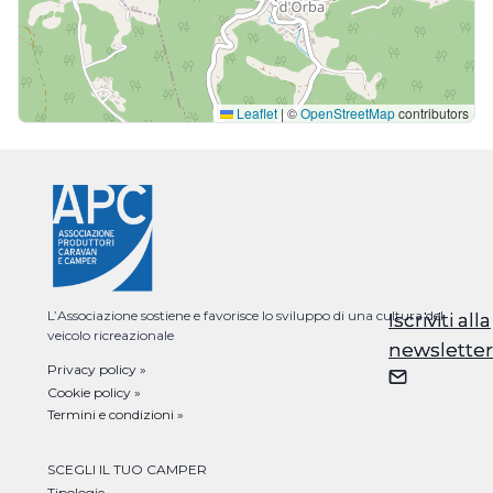
Leaflet
|
©
OpenStreetMap
contributors
L’Associazione sostiene e favorisce lo sviluppo di una cultura del
Iscriviti alla
Iscriviti alla
veicolo ricreazionale
newsletter
newsletter
Privacy policy »
Cookie policy »
Termini e condizioni »
SCEGLI IL TUO CAMPER
Tipologie