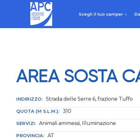
Salta
al
Scegli il tuo camper
Da
contenuto
AREA SOSTA 
Strada delle Serre 6, frazione Tuffo
INDIRIZZO:
310
QUOTA (M S.L.M.):
Animali ammessi, Illuminazione
SERVIZI:
AT
PROVINCIA: