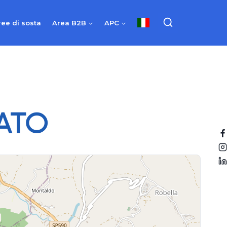
ree di sosta
Area B2B
APC
ATO