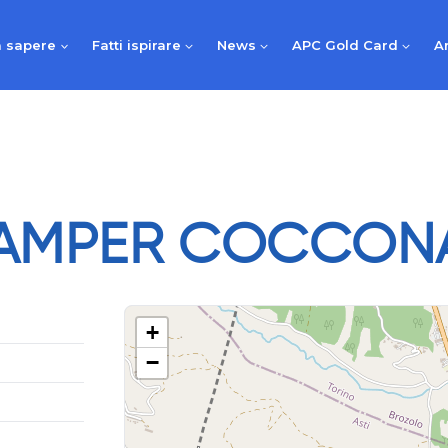
 sapere
Fatti ispirare
News
APC Gold Card
A
CAMPER COCCON
+
−