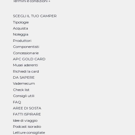
Termini e condizioni »
SCEGLI IL TUO CAMPER
Tipologie
Acquista
Noleggia
Produttori
Componentisti
Concessionarie
APC GOLD CARD
Musei aderenti
Richiedi la card
DA SAPERE
Vademecum
Check list
Consigli utili
FAQ
AREE DI SOSTA
FATTI ISPIRARE
Idee di viaggio
Podcast isoradio
Letture consigliate