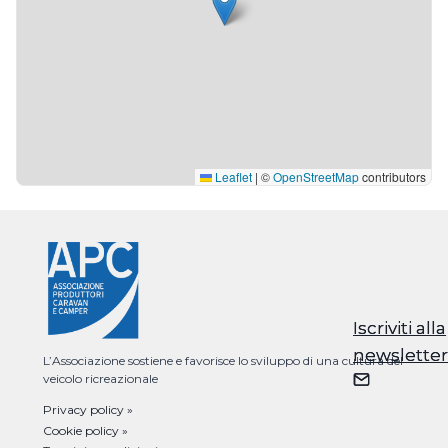
Leaflet
|
©
OpenStreetMap
contributors
Iscriviti alla
Iscriviti alla
newsletter
newsletter
L’Associazione sostiene e favorisce lo sviluppo di una cultura del
veicolo ricreazionale
Privacy policy »
Cookie policy »