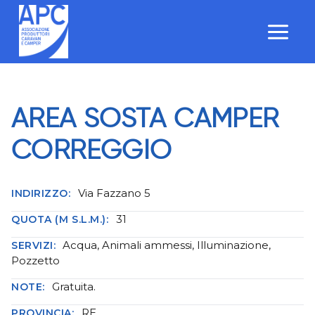
Salta
al
contenuto
AREA SOSTA CAMPER
CORREGGIO
Via Fazzano 5
INDIRIZZO:
31
QUOTA (M S.L.M.):
Acqua, Animali ammessi, Illuminazione,
SERVIZI:
Pozzetto
Gratuita.
NOTE:
RE
PROVINCIA: