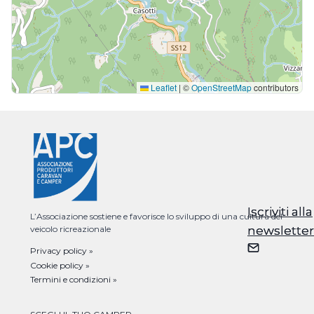
Leaflet
|
©
OpenStreetMap
contributors
Iscriviti alla
Iscriviti alla
L’Associazione sostiene e favorisce lo sviluppo di una cultura del
veicolo ricreazionale
newsletter
newsletter
Privacy policy »
Cookie policy »
Termini e condizioni »