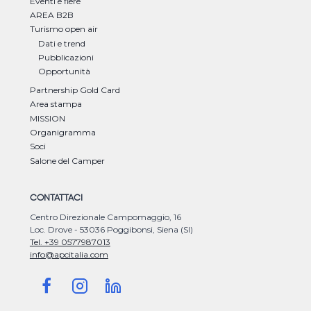
Eventi e fiere
AREA B2B
Turismo open air
Dati e trend
Pubblicazioni
Opportunità
Partnership Gold Card
Area stampa
MISSION
Organigramma
Soci
Salone del Camper
CONTATTACI
Centro Direzionale Campomaggio, 16
Loc. Drove - 53036 Poggibonsi, Siena (SI)
Tel. +39 0577987013
info@apcitalia.com