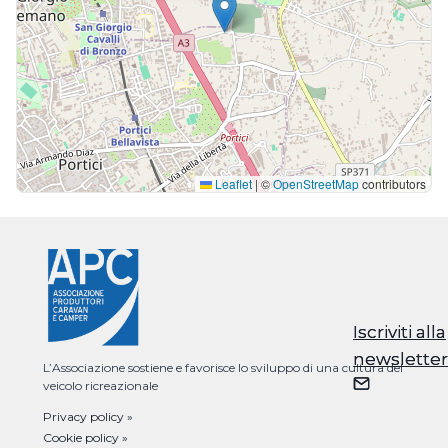
Leaflet
|
©
OpenStreetMap
contributors
Iscriviti alla
Iscriviti alla
newsletter
newsletter
L’Associazione sostiene e favorisce lo sviluppo di una cultura del
veicolo ricreazionale
Privacy policy »
Cookie policy »