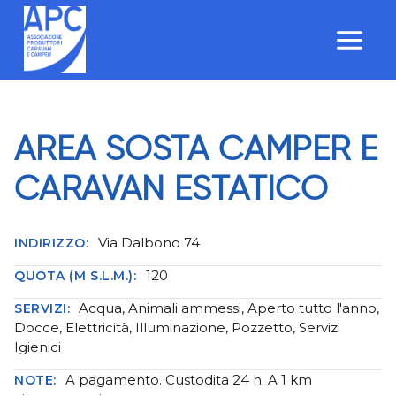
Salta
al
contenuto
AREA SOSTA CAMPER E
CARAVAN ESTATICO
Via Dalbono 74
INDIRIZZO:
120
QUOTA (M S.L.M.):
Acqua, Animali ammessi, Aperto tutto l'anno,
SERVIZI:
Docce, Elettricità, Illuminazione, Pozzetto, Servizi
Igienici
A pagamento. Custodita 24 h. A 1 km
NOTE: