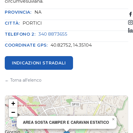
circumvesuviana.
NA
PROVINCIA:
PORTICI
CITTÀ:
340 8873655
TELEFONO 2:
40.82752, 14.35104
COORDINATE GPS:
INDICAZIONI STRADALI
← Torna all'elenco
+
−
×
AREA SOSTA CAMPER E CARAVAN ESTATICO