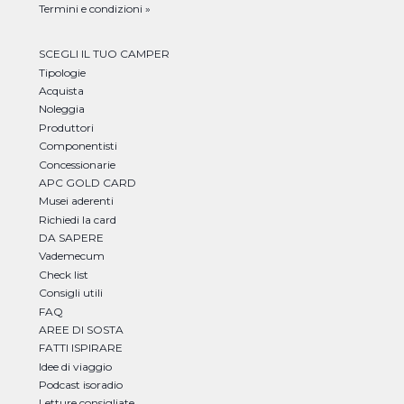
Termini e condizioni »
SCEGLI IL TUO CAMPER
Tipologie
Acquista
Noleggia
Produttori
Componentisti
Concessionarie
APC GOLD CARD
Musei aderenti
Richiedi la card
DA SAPERE
Vademecum
Check list
Consigli utili
FAQ
AREE DI SOSTA
FATTI ISPIRARE
Idee di viaggio
Podcast isoradio
Letture consigliate