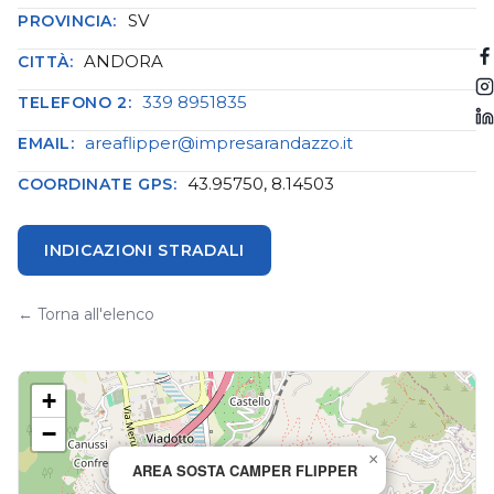
SV
PROVINCIA:
ANDORA
CITTÀ:
339 8951835
TELEFONO 2:
areaflipper@impresarandazzo.it
EMAIL:
43.95750, 8.14503
COORDINATE GPS:
INDICAZIONI STRADALI
← Torna all'elenco
+
−
×
AREA SOSTA CAMPER FLIPPER