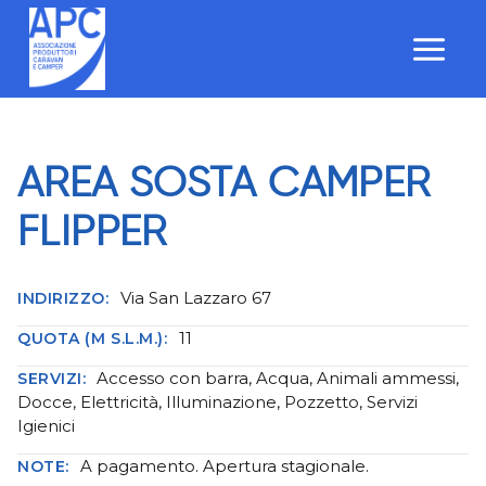
Salta
al
contenuto
AREA SOSTA CAMPER
FLIPPER
Via San Lazzaro 67
INDIRIZZO:
11
QUOTA (M S.L.M.):
Accesso con barra, Acqua, Animali ammessi,
SERVIZI:
Docce, Elettricità, Illuminazione, Pozzetto, Servizi
Igienici
A pagamento. Apertura stagionale.
NOTE: