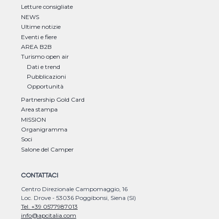
Letture consigliate
NEWS
Ultime notizie
Eventi e fiere
AREA B2B
Turismo open air
Dati e trend
Pubblicazioni
Opportunità
Partnership Gold Card
Area stampa
MISSION
Organigramma
Soci
Salone del Camper
CONTATTACI
Centro Direzionale Campomaggio, 16
Loc. Drove - 53036 Poggibonsi, Siena (SI)
Tel. +39 0577987013
info@apcitalia.com