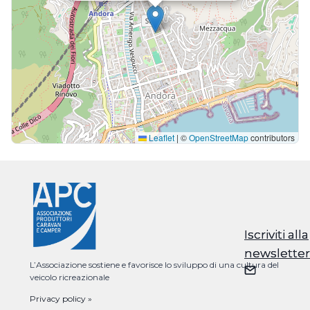
Leaflet
|
©
OpenStreetMap
contributors
Iscriviti alla
Iscriviti alla
newsletter
newsletter
L’Associazione sostiene e favorisce lo sviluppo di una cultura del
veicolo ricreazionale
Privacy policy »