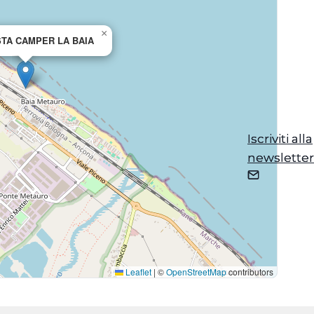
×
TA CAMPER LA BAIA
Iscriviti alla
Iscriviti alla
newsletter
newsletter
Leaflet
|
©
OpenStreetMap
contributors