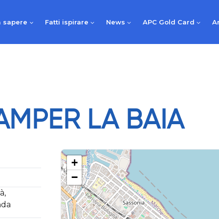
 sapere
Fatti ispirare
News
APC Gold Card
A
AMPER LA BAIA
+
−
à,
nda