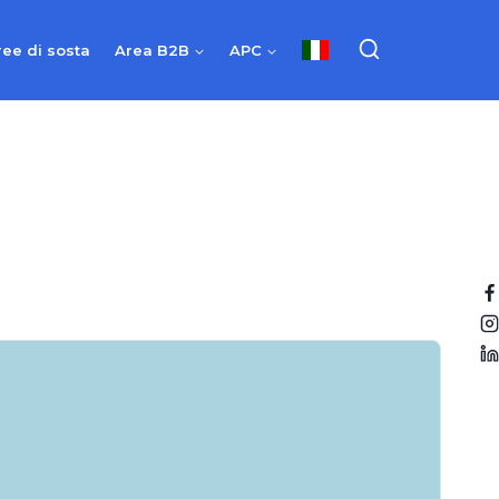
ree di sosta
Area B2B
APC