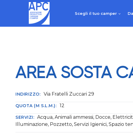
Salta
al
Scegli il tuo camper
Da
contenuto
AREA SOSTA C
Via Fratelli Zuccari 29
INDIRIZZO:
12
QUOTA (M S.L.M.):
Acqua, Animali ammessi, Docce, Elettricit
SERVIZI:
Illuminazione, Pozzetto, Servizi Igienici, Spazio te