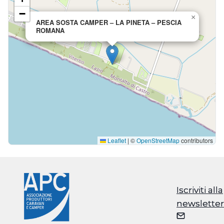
−
×
AREA SOSTA CAMPER – LA PINETA – PESCIA
ROMANA
Leaflet
|
©
OpenStreetMap
contributors
Iscriviti alla
Iscriviti alla
newsletter
newsletter