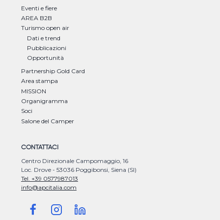
Eventi e fiere
AREA B2B
Turismo open air
Dati e trend
Pubblicazioni
Opportunità
Partnership Gold Card
Area stampa
MISSION
Organigramma
Soci
Salone del Camper
CONTATTACI
Centro Direzionale Campomaggio, 16
Loc. Drove - 53036 Poggibonsi, Siena (SI)
Tel. +39 0577987013
info@apcitalia.com