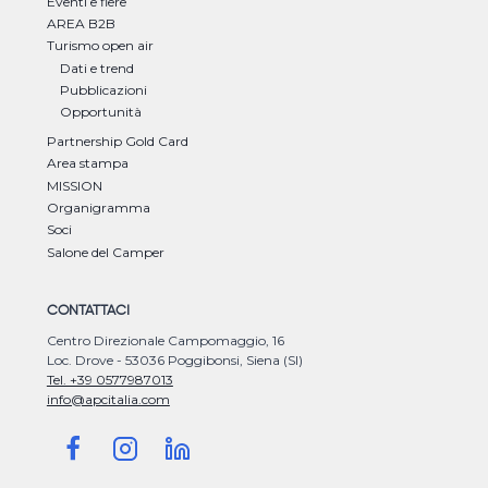
Eventi e fiere
AREA B2B
Turismo open air
Dati e trend
Pubblicazioni
Opportunità
Partnership Gold Card
Area stampa
MISSION
Organigramma
Soci
Salone del Camper
CONTATTACI
Centro Direzionale Campomaggio, 16
Loc. Drove - 53036 Poggibonsi, Siena (SI)
Tel. +39 0577987013
info@apcitalia.com