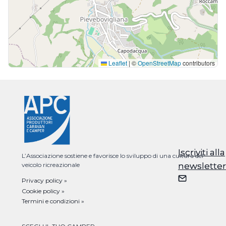
Leaflet
|
©
OpenStreetMap
contributors
Iscriviti alla
Iscriviti alla
L’Associazione sostiene e favorisce lo sviluppo di una cultura del
veicolo ricreazionale
newsletter
newsletter
Privacy policy »
Cookie policy »
Termini e condizioni »