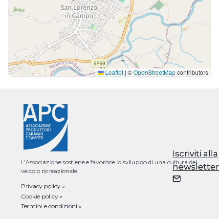
Leaflet
|
©
OpenStreetMap
contributors
Iscriviti alla
Iscriviti alla
L’Associazione sostiene e favorisce lo sviluppo di una cultura del
newsletter
newsletter
veicolo ricreazionale
Privacy policy »
Cookie policy »
Termini e condizioni »