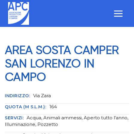
Salta
al
contenuto
AREA SOSTA CAMPER
SAN LORENZO IN
CAMPO
Via Zara
INDIRIZZO:
164
QUOTA (M S.L.M.):
Acqua, Animali ammessi, Aperto tutto l'anno,
SERVIZI:
Illuminazione, Pozzetto