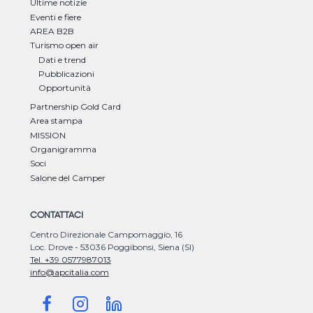
Ultime notizie
Eventi e fiere
AREA B2B
Turismo open air
Dati e trend
Pubblicazioni
Opportunità
Partnership Gold Card
Area stampa
MISSION
Organigramma
Soci
Salone del Camper
CONTATTACI
Centro Direzionale Campomaggio, 16
Loc. Drove - 53036 Poggibonsi, Siena (SI)
Tel. +39 0577987013
info@apcitalia.com