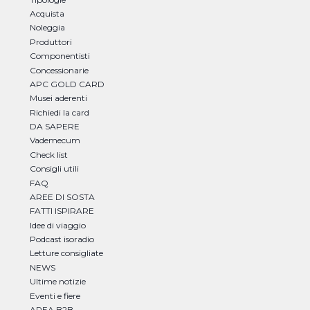
Acquista
Noleggia
Produttori
Componentisti
Concessionarie
APC GOLD CARD
Musei aderenti
Richiedi la card
DA SAPERE
Vademecum
Check list
Consigli utili
FAQ
AREE DI SOSTA
FATTI ISPIRARE
Idee di viaggio
Podcast isoradio
Letture consigliate
NEWS
Ultime notizie
Eventi e fiere
AREA B2B