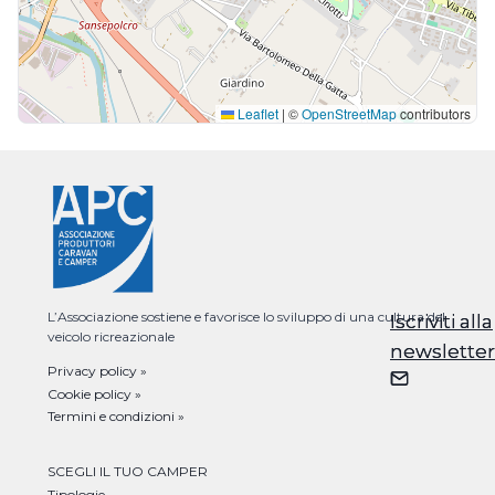
Leaflet
|
©
OpenStreetMap
contributors
L’Associazione sostiene e favorisce lo sviluppo di una cultura del
Iscriviti alla
Iscriviti alla
veicolo ricreazionale
newsletter
newsletter
Privacy policy »
Cookie policy »
Termini e condizioni »
SCEGLI IL TUO CAMPER
Tipologie