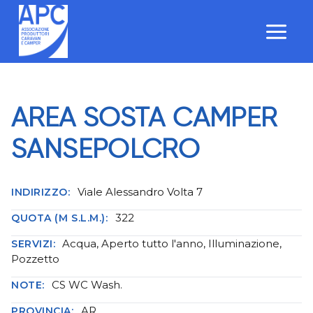
Salta
al
contenuto
AREA SOSTA CAMPER
SANSEPOLCRO
Viale Alessandro Volta 7
INDIRIZZO:
322
QUOTA (M S.L.M.):
Acqua, Aperto tutto l'anno, Illuminazione,
SERVIZI:
Pozzetto
CS WC Wash.
NOTE:
AR
PROVINCIA: