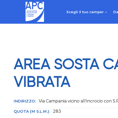
Salta
al
Scegli il tuo camper
Da
contenuto
AREA SOSTA C
VIBRATA
Via Campania vicino all'incrocio con S.P
INDIRIZZO:
283
QUOTA (M S.L.M.):