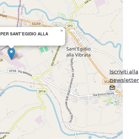
×
PER SANT’EGIDIO ALLA
Iscriviti alla
Iscriviti alla
newsletter
newsletter