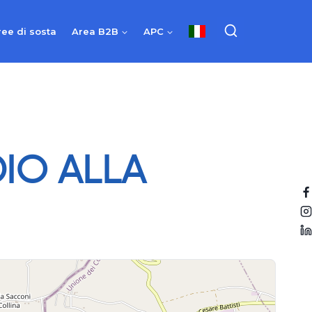
ree di sosta
Area B2B
APC
IO ALLA