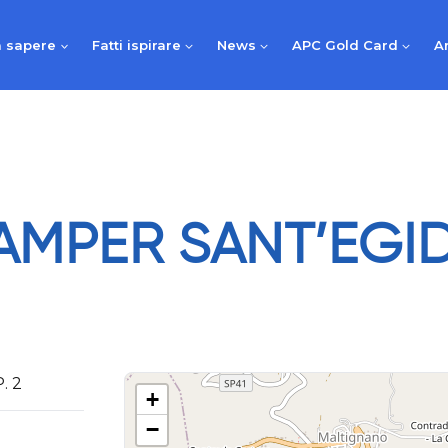
 sapere
Fatti ispirare
News
APC Gold Card
A
AMPER SANT’EGID
. 2
+
−