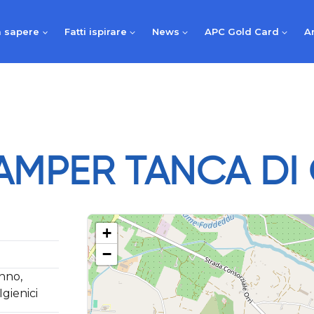
 sapere
Fatti ispirare
News
APC Gold Card
A
AMPER TANCA DI 
+
−
anno,
Igienici