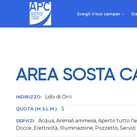
Salta
al
Scegli il tuo camper
Da
contenuto
AREA SOSTA C
Lido di Orrì
INDIRIZZO:
5
QUOTA (M S.L.M.):
Acqua, Animali ammessi, Aperto tutto l'
SERVIZI:
Docce, Elettricità, Illuminazione, Pozzetto, Servizi 