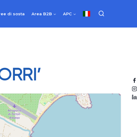
ree di sosta
Area B2B
APC
ORRI’