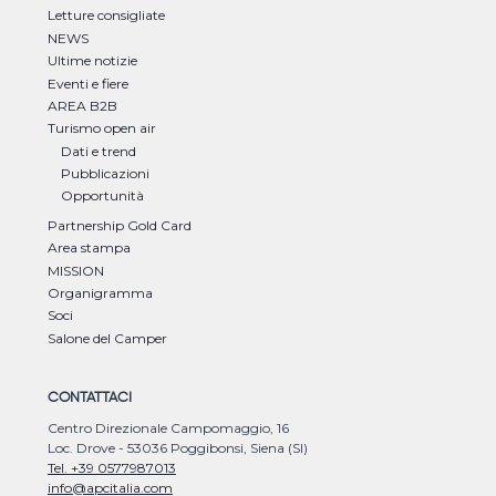
Letture consigliate
NEWS
Ultime notizie
Eventi e fiere
AREA B2B
Turismo open air
Dati e trend
Pubblicazioni
Opportunità
Partnership Gold Card
Area stampa
MISSION
Organigramma
Soci
Salone del Camper
CONTATTACI
Centro Direzionale Campomaggio, 16
Loc. Drove - 53036 Poggibonsi, Siena (SI)
Tel. +39 0577987013
info@apcitalia.com