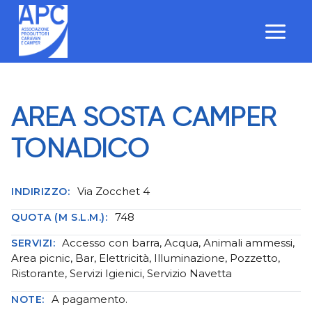
Salta
al
contenuto
AREA SOSTA CAMPER
TONADICO
Via Zocchet 4
INDIRIZZO:
748
QUOTA (M S.L.M.):
Accesso con barra, Acqua, Animali ammessi,
SERVIZI:
Area picnic, Bar, Elettricità, Illuminazione, Pozzetto,
Ristorante, Servizi Igienici, Servizio Navetta
A pagamento.
NOTE: