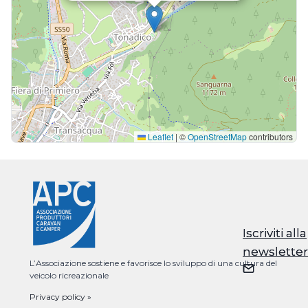
Leaflet
|
©
OpenStreetMap
contributors
Iscriviti alla
Iscriviti alla
newsletter
newsletter
L’Associazione sostiene e favorisce lo sviluppo di una cultura del
veicolo ricreazionale
Privacy policy »