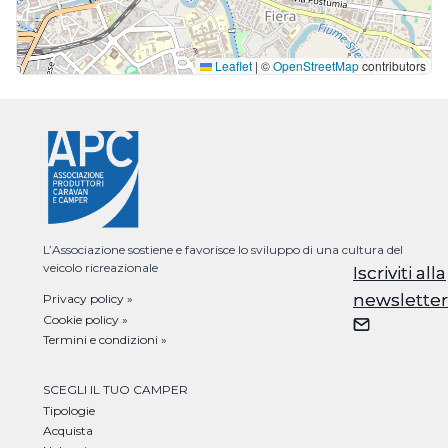
Leaflet
|
©
OpenStreetMap
contributors
L’Associazione sostiene e favorisce lo sviluppo di una cultura del
veicolo ricreazionale
Iscriviti alla
Iscriviti alla
newsletter
newsletter
Privacy policy »
Cookie policy »
Termini e condizioni »
SCEGLI IL TUO CAMPER
Tipologie
Acquista