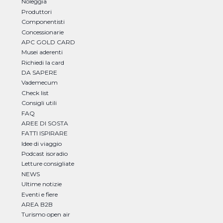
Noleggia
Produttori
Componentisti
Concessionarie
APC GOLD CARD
Musei aderenti
Richiedi la card
DA SAPERE
Vademecum
Check list
Consigli utili
FAQ
AREE DI SOSTA
FATTI ISPIRARE
Idee di viaggio
Podcast isoradio
Letture consigliate
NEWS
Ultime notizie
Eventi e fiere
AREA B2B
Turismo open air