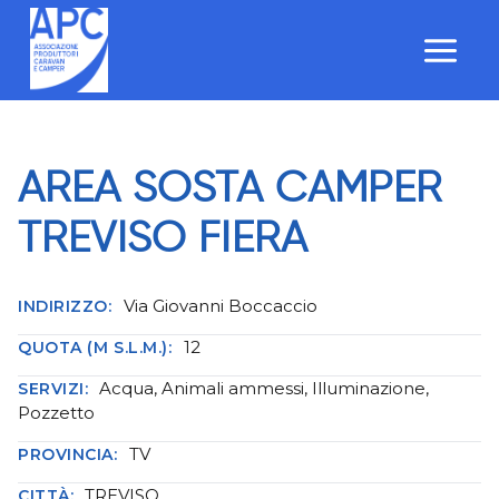
Salta
al
contenuto
AREA SOSTA CAMPER
TREVISO FIERA
Via Giovanni Boccaccio
INDIRIZZO:
12
QUOTA (M S.L.M.):
Acqua, Animali ammessi, Illuminazione,
SERVIZI:
Pozzetto
TV
PROVINCIA:
TREVISO
CITTÀ: