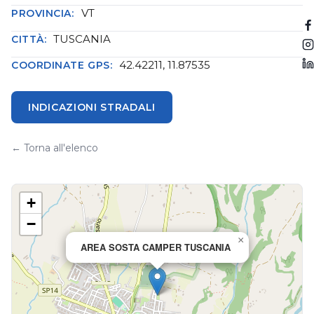
VT
PROVINCIA:
TUSCANIA
CITTÀ:
42.42211, 11.87535
COORDINATE GPS:
INDICAZIONI STRADALI
← Torna all'elenco
+
−
×
AREA SOSTA CAMPER TUSCANIA