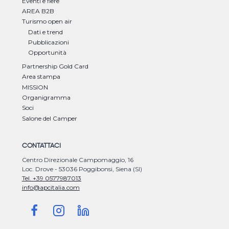
Eventi e fiere
AREA B2B
Turismo open air
Dati e trend
Pubblicazioni
Opportunità
Partnership Gold Card
Area stampa
MISSION
Organigramma
Soci
Salone del Camper
CONTATTACI
Centro Direzionale Campomaggio, 16
Loc. Drove - 53036 Poggibonsi, Siena (SI)
Tel. +39 0577987013
info@apcitalia.com