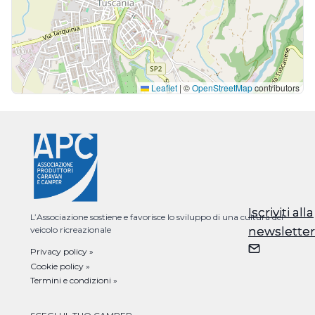
Leaflet
|
©
OpenStreetMap
contributors
Iscriviti alla
Iscriviti alla
L’Associazione sostiene e favorisce lo sviluppo di una cultura del
veicolo ricreazionale
newsletter
newsletter
Privacy policy »
Cookie policy »
Termini e condizioni »