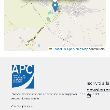
Leaflet
|
©
OpenStreetMap
contributors
Iscriviti alla
Iscriviti alla
newsletter
newsletter
L’Associazione sostiene e favorisce lo sviluppo di una cultura del
veicolo ricreazionale
Privacy policy »