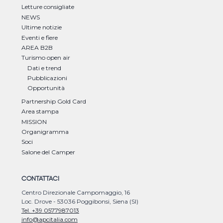
Letture consigliate
NEWS
Ultime notizie
Eventi e fiere
AREA B2B
Turismo open air
Dati e trend
Pubblicazioni
Opportunità
Partnership Gold Card
Area stampa
MISSION
Organigramma
Soci
Salone del Camper
CONTATTACI
Centro Direzionale Campomaggio, 16
Loc. Drove - 53036 Poggibonsi, Siena (SI)
Tel. +39 0577987013
info@apcitalia.com