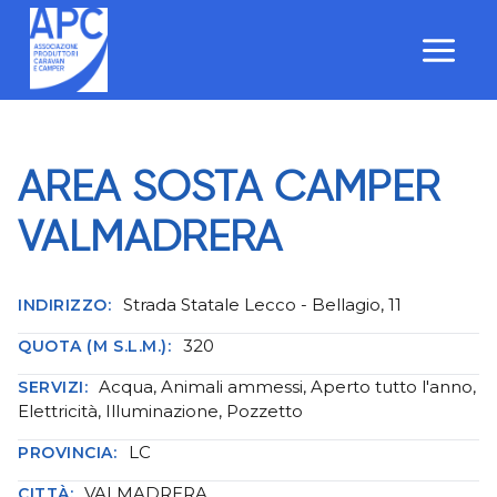
Salta
al
contenuto
AREA SOSTA CAMPER
VALMADRERA
Strada Statale Lecco - Bellagio, 11
INDIRIZZO:
320
QUOTA (M S.L.M.):
Acqua, Animali ammessi, Aperto tutto l'anno,
SERVIZI:
Elettricità, Illuminazione, Pozzetto
LC
PROVINCIA:
VALMADRERA
CITTÀ: