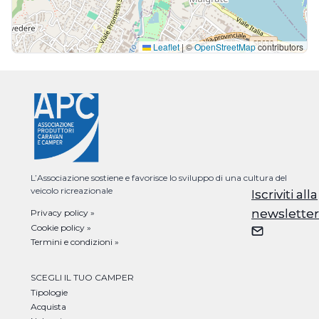
Leaflet
|
©
OpenStreetMap
contributors
L’Associazione sostiene e favorisce lo sviluppo di una cultura del
veicolo ricreazionale
Iscriviti alla
Iscriviti alla
newsletter
newsletter
Privacy policy »
Cookie policy »
Termini e condizioni »
SCEGLI IL TUO CAMPER
Tipologie
Acquista