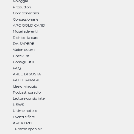
Noleggia
Produttori
Componentisti
Concessionarie
APC GOLD CARD
Musei aderenti
Richiedi la card
DA SAPERE
Vademecum
Check list
Consigli utili
FAQ
AREE DI SOSTA
FATTI ISPIRARE
Idee di viaggio
Podcast isoradio
Letture consigliate
NEWS
Ultime notizie
Eventi e fiere
AREA B2B
Turismo open air