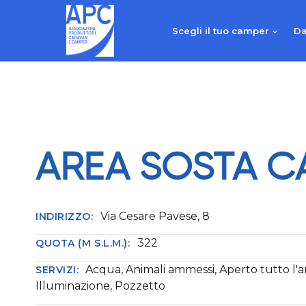
Salta
al
Scegli il tuo camper
Da
contenuto
AREA SOSTA C
Via Cesare Pavese, 8
INDIRIZZO:
322
QUOTA (M S.L.M.):
Acqua, Animali ammessi, Aperto tutto l'
SERVIZI:
Illuminazione, Pozzetto