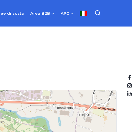
ree di sosta
Area B2B
APC