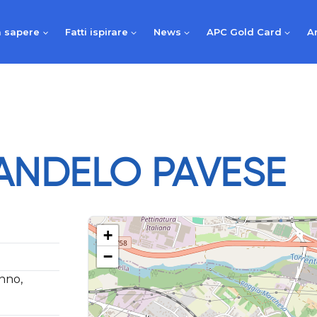
 sapere
Fatti ispirare
News
APC Gold Card
A
ANDELO PAVESE
+
−
anno,