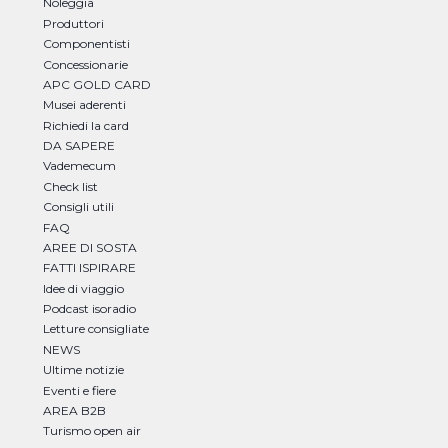
Noleggia
Produttori
Componentisti
Concessionarie
APC GOLD CARD
Musei aderenti
Richiedi la card
DA SAPERE
Vademecum
Check list
Consigli utili
FAQ
AREE DI SOSTA
FATTI ISPIRARE
Idee di viaggio
Podcast isoradio
Letture consigliate
NEWS
Ultime notizie
Eventi e fiere
AREA B2B
Turismo open air