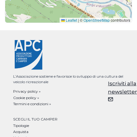
Leaflet
|
©
OpenStreetMap
contributors
L’Associazione sostiene e favorisce lo sviluppo di una cultura del
veicolo ricreazionale
Iscriviti alla
Iscriviti alla
newsletter
newsletter
Privacy policy »
Cookie policy »
Termini e condizioni »
SCEGLI IL TUO CAMPER
Tipologie
Acquista