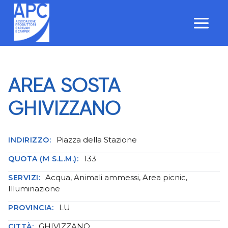
Salta
al
contenuto
AREA SOSTA
GHIVIZZANO
Piazza della Stazione
INDIRIZZO:
133
QUOTA (M S.L.M.):
Acqua, Animali ammessi, Area picnic,
SERVIZI:
Illuminazione
LU
PROVINCIA:
GHIVIZZANO
CITTÀ: